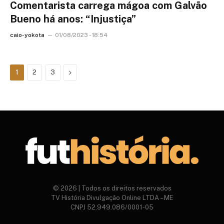
Comentarista carrega mágoa com Galvão
Bueno há anos: “Injustiça”
caio-yokota
01/08/2023 - 18:54
Next
1
2
3
© 2026 | Todos os direitos reservados
TV História Divulgação Online LTDA – ME
CNPJ 52.949.086/0001-05