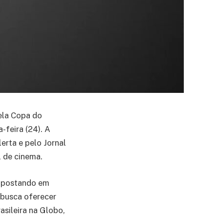
pela Copa do
feira (24). A
rta e pelo Jornal
l de cinema.
 apostando em
 busca oferecer
sileira na Globo,