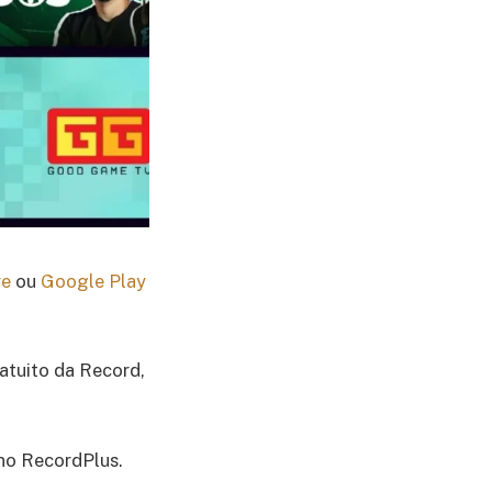
re
ou
Google Play
ratuito da Record,
no RecordPlus.