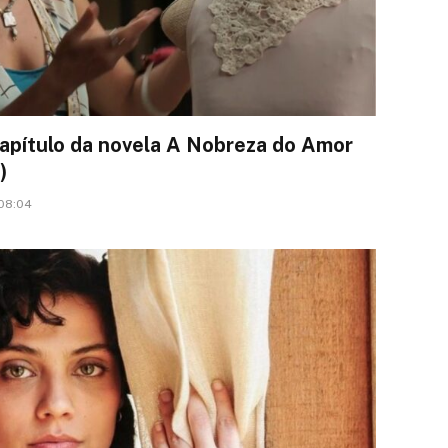
apítulo da novela A Nobreza do Amor
)
 08:04