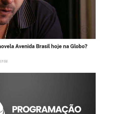
ovela Avenida Brasil hoje na Globo?
07:02