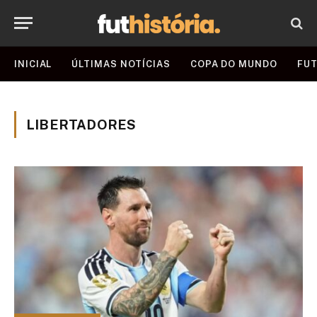
INICIAL
ÚLTIMAS NOTÍCIAS
COPA DO MUNDO
FUT
LIBERTADORES