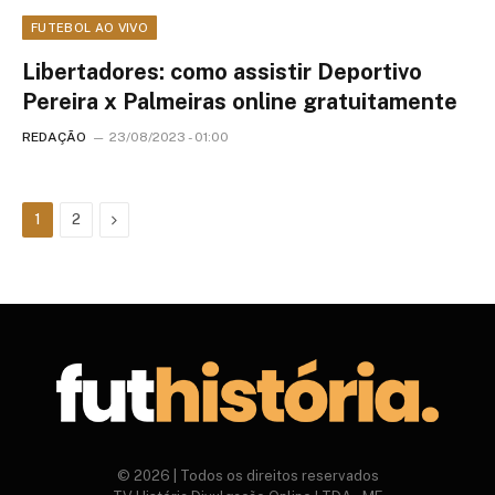
FUTEBOL AO VIVO
Libertadores: como assistir Deportivo
Pereira x Palmeiras online gratuitamente
REDAÇÃO
23/08/2023 - 01:00
Next
1
2
© 2026 | Todos os direitos reservados