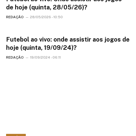
de hoje (quinta, 28/05/26)?
REDAÇÃO
28/05/2026 - 10:50
Futebol ao vivo: onde assistir aos jogos de
hoje (quinta, 19/09/24)?
REDAÇÃO
19/09/2024 - 06:11