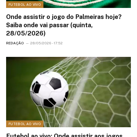
FUTEBOL AO VIVO
Onde assistir o jogo do Palmeiras hoje?
Saiba onde vai passar (quinta,
28/05/2026)
REDAÇÃO
28/05/2026 - 17:52
FUTEBOL AO VIVO
Futebol ao vivo: Onde assistir aos jogos