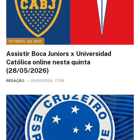
FUTEBOL AO VIVO
Assistir Boca Juniors x Universidad
Católica online nesta quinta
(28/05/2026)
REDAÇÃO
28/05/2026 - 17:58