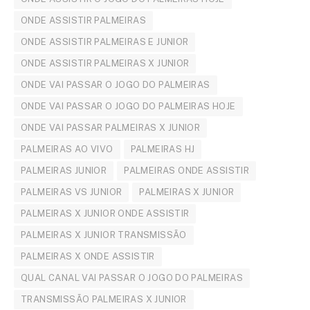
ONDE ASSISTIR PALMEIRAS
ONDE ASSISTIR PALMEIRAS E JUNIOR
ONDE ASSISTIR PALMEIRAS X JUNIOR
ONDE VAI PASSAR O JOGO DO PALMEIRAS
ONDE VAI PASSAR O JOGO DO PALMEIRAS HOJE
ONDE VAI PASSAR PALMEIRAS X JUNIOR
PALMEIRAS AO VIVO
PALMEIRAS HJ
PALMEIRAS JUNIOR
PALMEIRAS ONDE ASSISTIR
PALMEIRAS VS JUNIOR
PALMEIRAS X JUNIOR
PALMEIRAS X JUNIOR ONDE ASSISTIR
PALMEIRAS X JUNIOR TRANSMISSÃO
PALMEIRAS X ONDE ASSISTIR
QUAL CANAL VAI PASSAR O JOGO DO PALMEIRAS
TRANSMISSÃO PALMEIRAS X JUNIOR