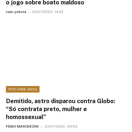
o jogo sobre boato maldoso
caio-yokota
24/07/2023 - 14:22
POR ONDE ANDA
Demitido, astro disparou contra Globo:
“Só contrata preto, mulher e
homossexual”
FÁBIO MARCKEZINI
23/07/2023 - 08:55