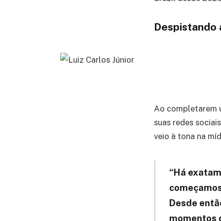
Despistando 
Ao completarem u
suas redes sociai
veio à tona na míd
“Há exatame
começamos a
Desde então
momentos do