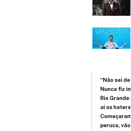
“Não sei de
Nunca fiz i
Rio Grande 
aí os hater
Começaram 
peruca, vão