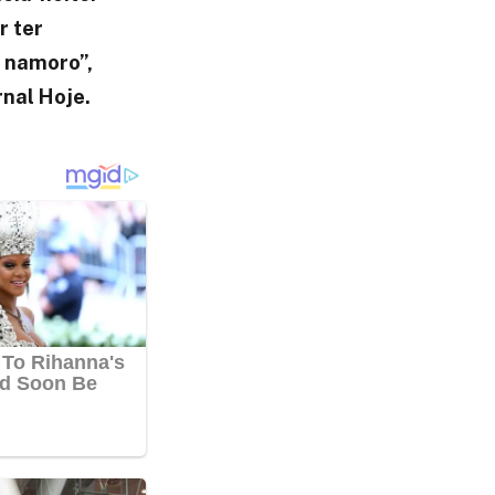
r ter
e namoro”,
rnal Hoje.