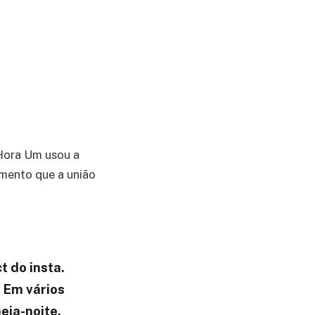
Hora Um usou a
omento que a união
,
 do insta.
 Em vários
eia-noite.