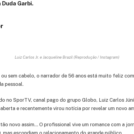
a Duda Garbi.
r
Luiz Carlos Jr. e Jacqueline Brazil (Reprodução / Instagram)
 ou sem cabelo, o narrador de 56 anos está muito feliz com 
a pessoal.
do no SporTV, canal pago do grupo Globo, Luiz Carlos Jú
aberta e recentemente virou notícia por revelar um novo am
 tão novo assim… O profissional vive um romance com a jorn
0, mas escondiam o relacionamento do grande público.