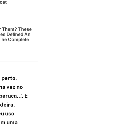
 perto.
ma vez no
peruca…’. E
deira.
eu uso
 em uma