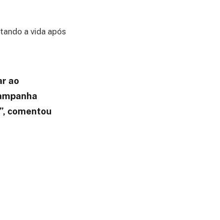
itando a vida após
ar ao
campanha
m”, comentou