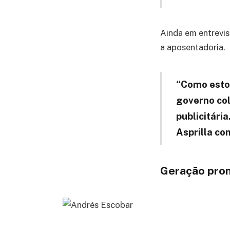
Ainda em entrevis
a aposentadoria.
“Como estou
governo co
publicitári
Asprilla c
Geração prom