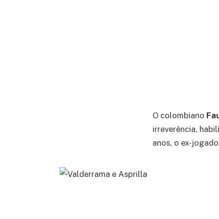
O colombiano
Fau
irreverência, hab
anos, o ex-jogad