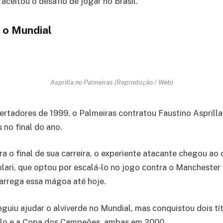
e aceitou o desafio de jogar no Brasil.
 o Mundial
Asprilla no Palmeiras (Reprodução / Web)
ertadores de 1999, o Palmeiras contratou Faustino Asprilla
 no final do ano.
a o final de sua carreira, o experiente atacante chegou ao
olari, que optou por escalá-lo no jogo contra o Manchester
 carrega essa mágoa até hoje.
eguiu ajudar o alviverde no Mundial, mas conquistou dois tít
lo e a Copa dos Campeões, ambas em 2000.