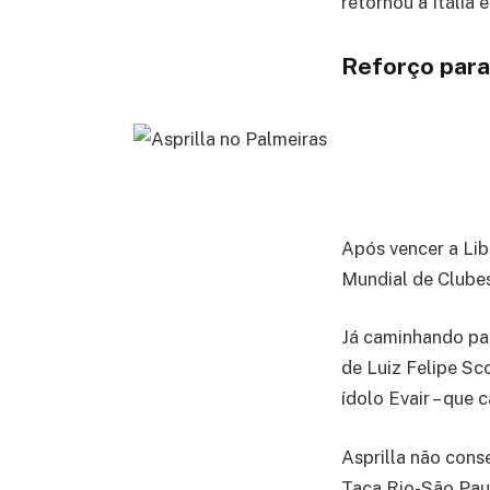
retornou à Itália 
Reforço para
Após vencer a Lib
Mundial de Clubes
Já caminhando par
de Luiz Felipe Sc
ídolo Evair – que
Asprilla não cons
Taça Rio-São Pau