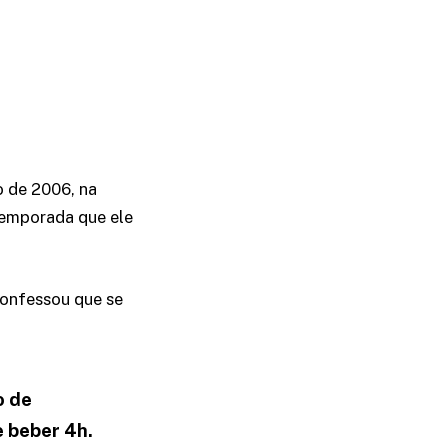
o de 2006, na
temporada que ele
confessou que se
o de
e beber 4h.