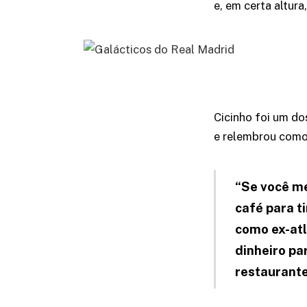
e, em certa altur
Cicinho foi um do
e relembrou como 
“Se você me
café para t
como ex-atl
dinheiro pa
restaurante