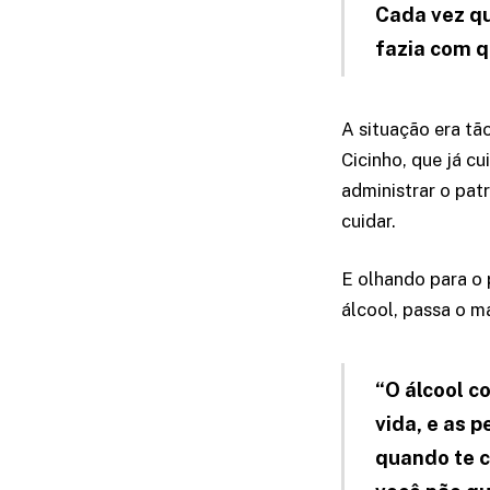
Cada vez qu
fazia com q
A situação era tão
Cicinho, que já c
administrar o pat
cuidar.
E olhando para o 
álcool, passa o m
“O álcool c
vida, e as 
quando te c