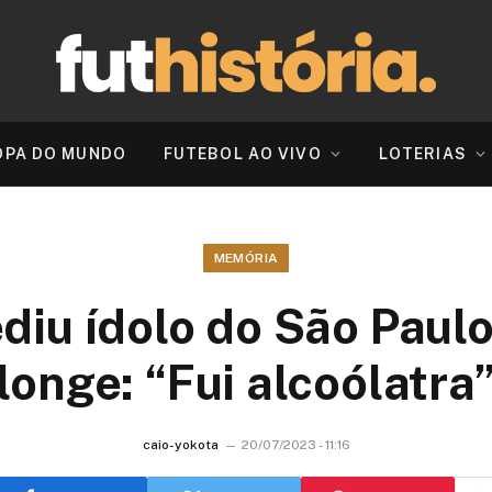
OPA DO MUNDO
FUTEBOL AO VIVO
LOTERIAS
MEMÓRIA
diu ídolo do São Paulo
longe: “Fui alcoólatra
caio-yokota
20/07/2023 - 11:16