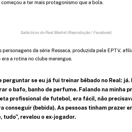
a, começou a ter mais protagonismo que a bola.
Galácticos do Real Madrid (Reprodução / Facebook)
s personagens da série Ressaca, produzida pela EPTV, afil
era a rotina no clube merengue.
 perguntar se eu já fui treinar bêbado no Real: já.
irar o bafo, banho de perfume. Falando na minha pr
eta profissional de futebol, era fácil, não precisav
ra conseguir (bebida). As pessoas tinham prazer e
, tudo”, revelou o ex-jogador.