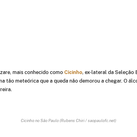
ézare, mais conhecido como
Cicinho
, ex-lateral da Seleção 
ma tão meteórica que a queda não demorou a chegar. O álco
reira.
Cicinho no São Paulo (Rubens Chiri / saopaulofc.net)