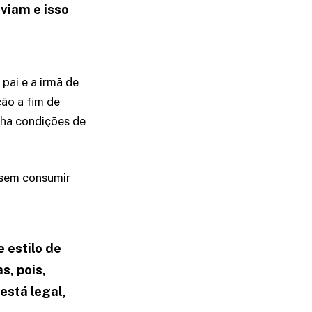
viam e isso
 pai e a irmã de
ção a fim de
inha condições de
 sem consumir
 estilo de
s, pois,
está legal,