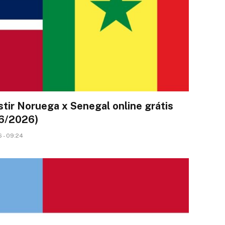
tir Noruega x Senegal online grátis
06/2026)
 - 09:24