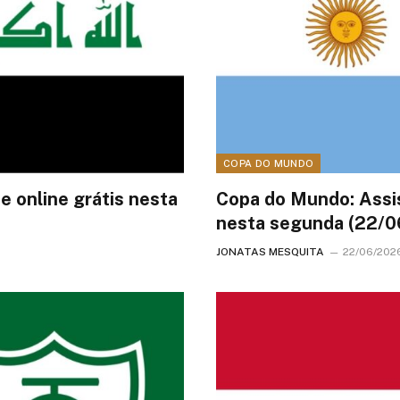
COPA DO MUNDO
e online grátis nesta
Copa do Mundo: Assist
nesta segunda (22/
JONATAS MESQUITA
22/06/2026