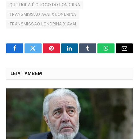
QUE HORA É O JOGO DO LONDRINA
TRANSMISSÃO AVAÍ X LONDRINA
TRANSMISSÃO LONDRINA X AVAÍ
Facebook
Twitter
Pinterest
LinkedIn
Tumblr
WhatsApp
Email
LEIA TAMBÉM