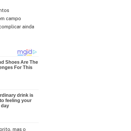
ntos
 em campo
 complicar ainda
orito, mas o