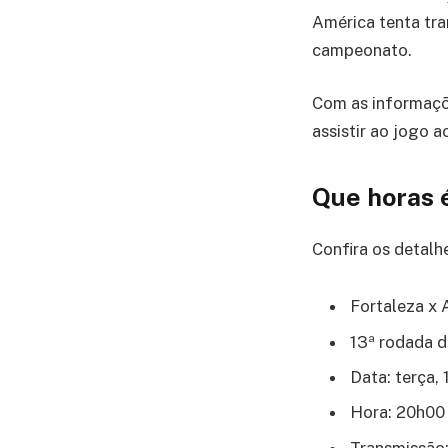
América tenta tr
campeonato.
Com as informaç
assistir ao jogo ao
Que horas 
Confira os detalhe
Fortaleza x
13ª rodada d
Data: terça,
Hora: 20h00 (
Transmissão: