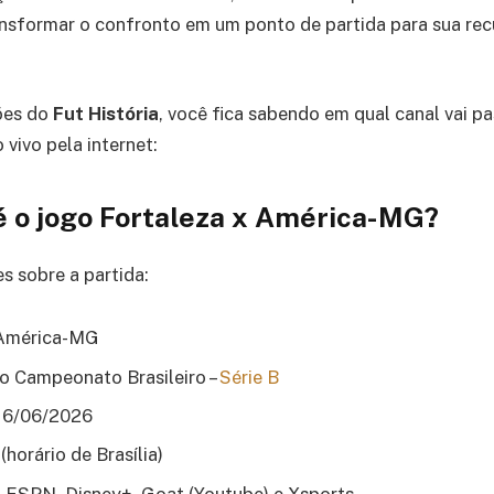
ansformar o confronto em um ponto de partida para sua re
ões do
Fut História
, você fica sabendo em qual canal vai p
 vivo pela internet:
é o jogo Fortaleza x América-MG?
s sobre a partida:
 América-MG
o Campeonato Brasileiro –
Série B
 16/06/2026
horário de Brasília)
 ESPN, Disney+, Goat (Youtube) e Xsports