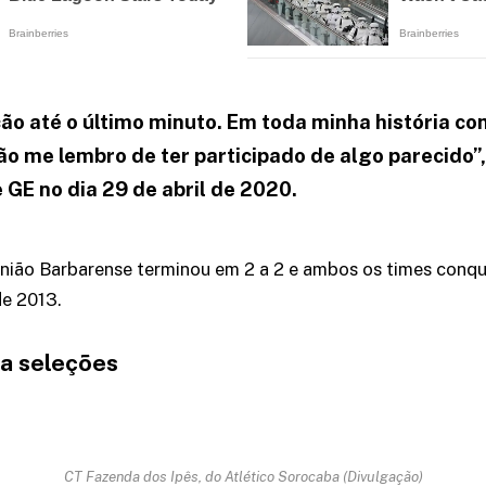
o até o último minuto. Em toda minha história c
não me lembro de ter participado de algo parecido”
e GE no dia 29 de abril de 2020.
União Barbarense terminou em 2 a 2 e ambos os times conq
de 2013.
ra seleções
CT Fazenda dos Ipês, do Atlético Sorocaba (Divulgação)