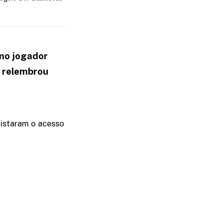
omo jogador
, relembrou
uistaram o acesso