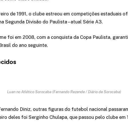
iro de 1991, o clube estreou em competições estaduais ofi
na Segunda Divisão do Paulista – atual Série A3.
ime foi em 2008, com a conquista da Copa Paulista, garan
rasil do ano seguinte.
ecidos
Luan no Atlético Sorocaba (Fernando Rezende / Diário de Sorocaba)
ernando Diniz, outras figuras do futebol nacional passara
iro deles foi Serginho Chulapa, que passou pelo clube em 