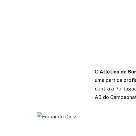
O
Atlético de So
uma partida profi
contra a Portugue
A3 do Campeonato