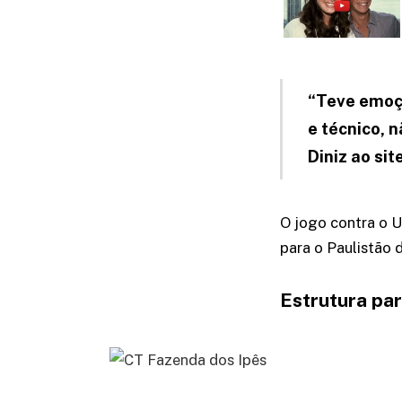
“Teve emoçã
e técnico, 
Diniz ao sit
O jogo contra o 
para o Paulistão 
Estrutura pa