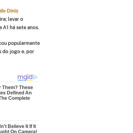
do Diniz
a; levar o
a A1 há sete anos.
icou popularmente
 do jogo e, por