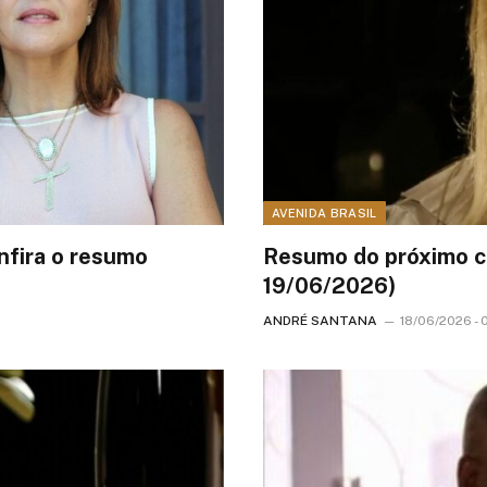
AVENIDA BRASIL
onfira o resumo
Resumo do próximo ca
19/06/2026)
ANDRÉ SANTANA
18/06/2026 - 