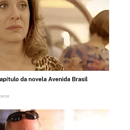
pítulo da novela Avenida Brasil
 08:02