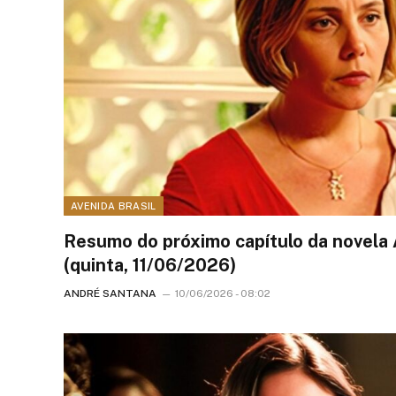
AVENIDA BRASIL
Resumo do próximo capítulo da novela 
(quinta, 11/06/2026)
ANDRÉ SANTANA
10/06/2026 - 08:02