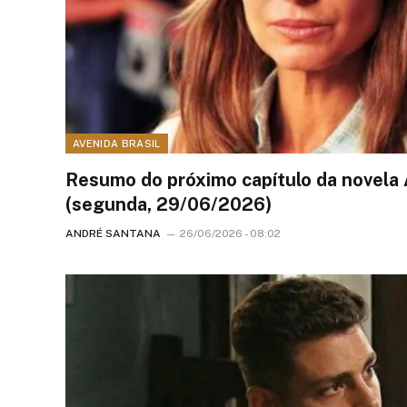
AVENIDA BRASIL
Resumo do próximo capítulo da novela 
(segunda, 29/06/2026)
ANDRÉ SANTANA
26/06/2026 - 08:02