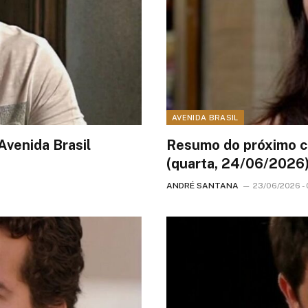
AVENIDA BRASIL
Avenida Brasil
Resumo do próximo ca
(quarta, 24/06/2026
ANDRÉ SANTANA
23/06/2026 -