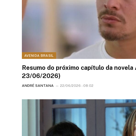
AVENIDA BRASIL
Resumo do próximo capítulo da novela A
23/06/2026)
ANDRÉ SANTANA
22/06/2026 - 08:02