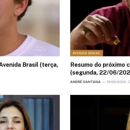
AVENIDA BRASIL
venida Brasil (terça,
Resumo do próximo ca
(segunda, 22/06/202
ANDRÉ SANTANA
19/06/2026 - 