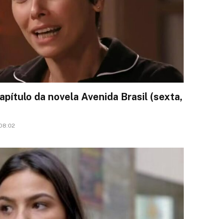
pítulo da novela Avenida Brasil (sexta,
 08:02