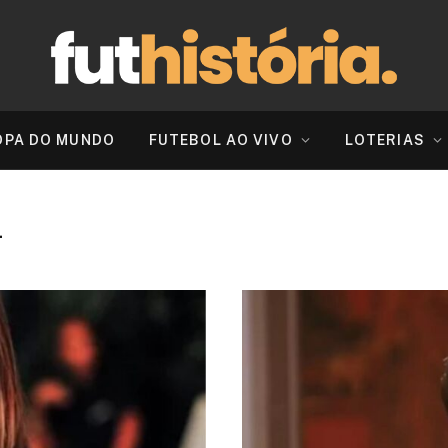
OPA DO MUNDO
FUTEBOL AO VIVO
LOTERIAS
L