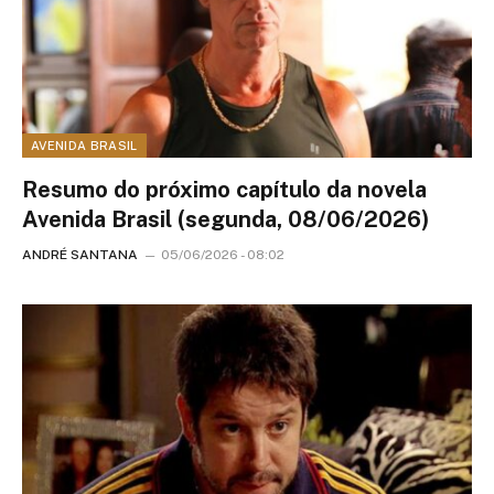
AVENIDA BRASIL
Resumo do próximo capítulo da novela
Avenida Brasil (segunda, 08/06/2026)
ANDRÉ SANTANA
05/06/2026 - 08:02