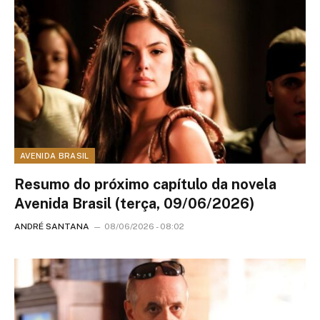
AVENIDA BRASIL
Resumo do próximo capítulo da novela
Avenida Brasil (terça, 09/06/2026)
ANDRÉ SANTANA
08/06/2026 - 08:02