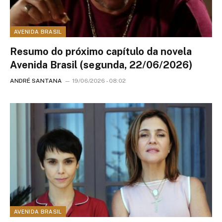
AVENIDA BRASIL
Resumo do próximo capítulo da novela
Avenida Brasil (segunda, 22/06/2026)
ANDRÉ SANTANA
19/06/2026 - 08:02
AVENIDA BRASIL