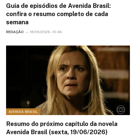
Guia de episódios de Avenida Brasil:
confira o resumo completo de cada
semana
REDAÇÃO
18/06/2026 - 10:46
AVENIDA BRASIL
Resumo do próximo capítulo da novela
Avenida Brasil (sexta, 19/06/2026)