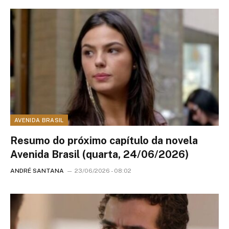
AVENIDA BRASIL
Resumo do próximo capítulo da novela
Avenida Brasil (quarta, 24/06/2026)
ANDRÉ SANTANA
23/06/2026 - 08:02