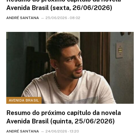
Avenida Brasil (sexta, 26/06/2026)
ANDRÉ SANTANA
25/06/2026 - 08:02
AVENIDA BRASIL
Resumo do próximo capítulo da novela
Avenida Brasil (quinta, 25/06/2026)
ANDRÉ SANTANA
24/06/2026 - 13:20