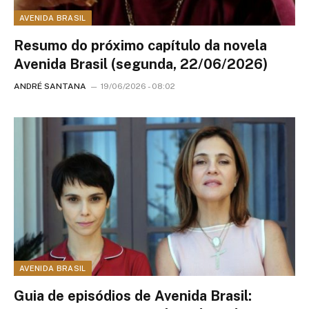
AVENIDA BRASIL
Resumo do próximo capítulo da novela
Avenida Brasil (segunda, 22/06/2026)
ANDRÉ SANTANA
19/06/2026 - 08:02
AVENIDA BRASIL
Guia de episódios de Avenida Brasil: