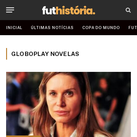
INICIAL
ÚLTIMAS NOTÍCIAS
COPA DO MUNDO
FUT
GLOBOPLAY NOVELAS