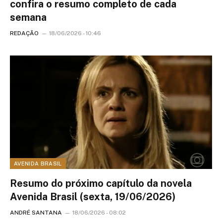
confira o resumo completo de cada
semana
REDAÇÃO
18/06/2026 - 10:46
AVENIDA BRASIL
Resumo do próximo capítulo da novela
Avenida Brasil (sexta, 19/06/2026)
ANDRÉ SANTANA
18/06/2026 - 08:02