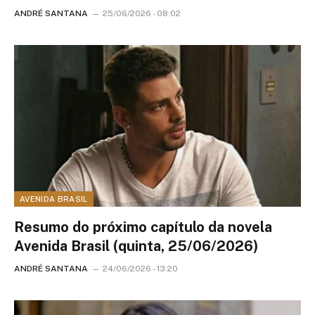
ANDRÉ SANTANA
25/06/2026 - 08:02
AVENIDA BRASIL
Resumo do próximo capítulo da novela
Avenida Brasil (quinta, 25/06/2026)
ANDRÉ SANTANA
24/06/2026 - 13:20