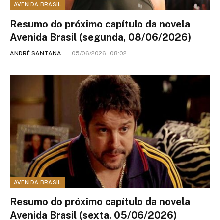
AVENIDA BRASIL
Resumo do próximo capítulo da novela
Avenida Brasil (segunda, 08/06/2026)
ANDRÉ SANTANA
05/06/2026 - 08:02
AVENIDA BRASIL
Resumo do próximo capítulo da novela
Avenida Brasil (sexta, 05/06/2026)