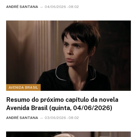
ANDRÉ SANTANA
04/06/2026 - 08:02
AVENIDA BRASIL
Resumo do próximo capítulo da novela
Avenida Brasil (quinta, 04/06/2026)
ANDRÉ SANTANA
03/06/2026 - 08:02