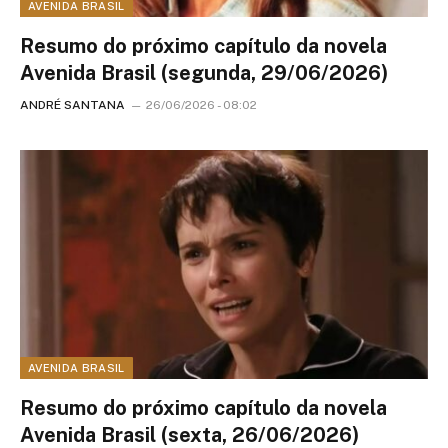
AVENIDA BRASIL
Resumo do próximo capítulo da novela
Avenida Brasil (segunda, 29/06/2026)
ANDRÉ SANTANA
26/06/2026 - 08:02
AVENIDA BRASIL
Resumo do próximo capítulo da novela
Avenida Brasil (sexta, 26/06/2026)