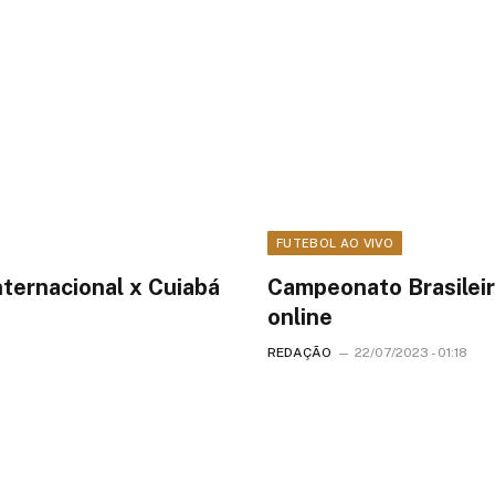
FUTEBOL AO VIVO
nternacional x Cuiabá
Campeonato Brasileir
online
REDAÇÃO
22/07/2023 - 01:18