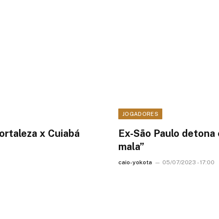
JOGADORES
ortaleza x Cuiabá
Ex-São Paulo detona 
mala”
caio-yokota
05/07/2023 - 17:00