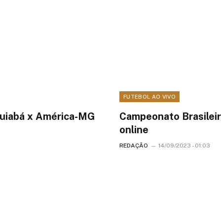
FUTEBOL AO VIVO
Cuiabá x América-MG
Campeonato Brasileir
online
REDAÇÃO
14/09/2023 - 01:03