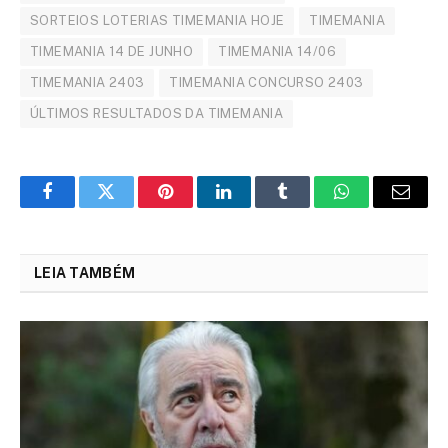
SORTEIOS LOTERIAS TIMEMANIA HOJE
TIMEMANIA
TIMEMANIA 14 DE JUNHO
TIMEMANIA 14/06
TIMEMANIA 2403
TIMEMANIA CONCURSO 2403
ÚLTIMOS RESULTADOS DA TIMEMANIA
Facebook
Twitter
Pinterest
LinkedIn
Tumblr
WhatsApp
Email
LEIA TAMBÉM