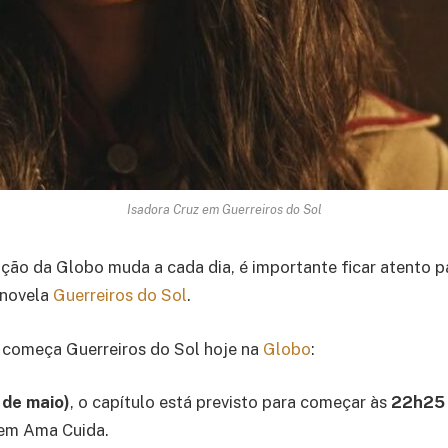
Isadora Cruz em Guerreiros do Sol
ão da Globo muda a cada dia, é importante ficar atento p
 novela
Guerreiros do Sol
.
 começa Guerreiros do Sol hoje na
Globo
:
 de maio)
, o capítulo está previsto para começar às
22h2
uem Ama Cuida.