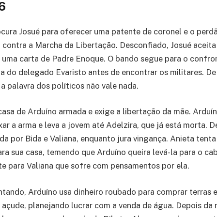
6
cura Josué para oferecer uma patente de coronel e o perd
 contra a Marcha da Libertação. Desconfiado, Josué aceita
r uma carta de Padre Enoque. O bando segue para o confro
a do delegado Evaristo antes de encontrar os militares. De 
a palavra dos políticos não vale nada.
casa de Arduíno armada e exige a libertação da mãe. Ardu
xar a arma e leva a jovem até Adelzira, que já está morta. 
a por Bida e Valiana, enquanto jura vingança. Anieta tenta
ara sua casa, temendo que Arduíno queira levá-la para o c
e para Valiana que sofre com pensamentos por ela.
ando, Arduíno usa dinheiro roubado para comprar terras e
 açude, planejando lucrar com a venda de água. Depois da