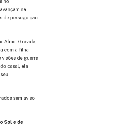
a no
o avançam na
as de perseguição
r Almir. Grávida,
a com a filha
 visões de guerra
do casal, ela
 seu
erados sem aviso
o Sol e de