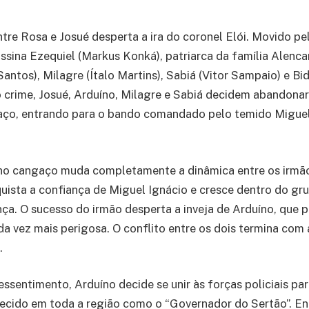
tre Rosa e Josué desperta a ira do coronel Elói. Movido pe
ssina Ezequiel (Markus Konká), patriarca da família Alencar
Santos), Milagre (Ítalo Martins), Sabiá (Vitor Sampaio) e Bid
 crime, Josué, Arduíno, Milagre e Sabiá decidem abandona
gaço, entrando para o bando comandado pelo temido Miguel
 no cangaço muda completamente a dinâmica entre os irmão
ista a confiança de Miguel Ignácio e cresce dentro do gr
nça. O sucesso do irmão desperta a inveja de Arduíno, que p
da vez mais perigosa. O conflito entre os dois termina com
.
ssentimento, Arduíno decide se unir às forças policiais par
ecido em toda a região como o “Governador do Sertão”. En