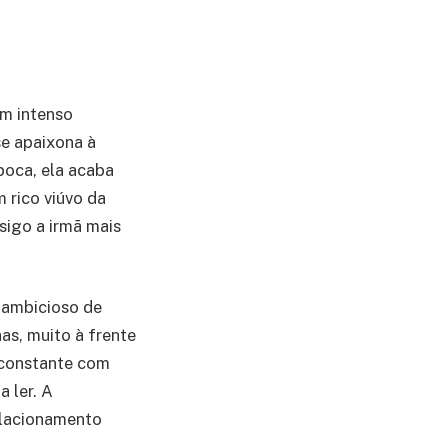
um intenso
e apaixona à
poca, ela acaba
 rico viúvo da
sigo a irmã mais
o ambicioso de
as, muito à frente
 constante com
a ler. A
elacionamento