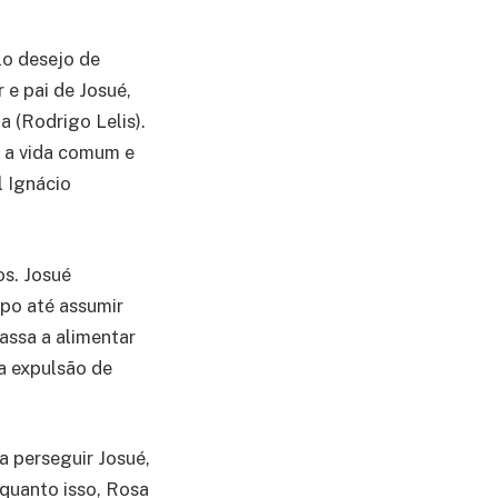
lo desejo de
 e pai de Josué,
a (Rodrigo Lelis).
r a vida comum e
 Ignácio
s. Josué
upo até assumir
assa a alimentar
 a expulsão de
a perseguir Josué,
quanto isso, Rosa