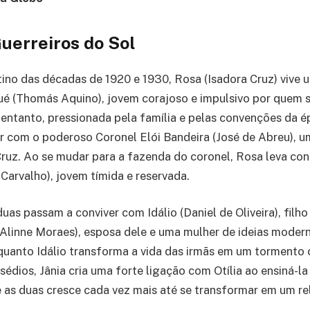
uerreiros do Sol
ino das décadas de 1920 e 1930, Rosa (Isadora Cruz) vive 
é (Thomás Aquino), jovem corajoso e impulsivo por quem s
o entanto, pressionada pela família e pelas convenções da é
r com o poderoso Coronel Elói Bandeira (José de Abreu), um
ruz. Ao se mudar para a fazenda do coronel, Rosa leva con
e Carvalho), jovem tímida e reservada.
uas passam a conviver com Idálio (Daniel de Oliveira), filh
 (Alinne Moraes), esposa dele e uma mulher de ideias modern
quanto Idálio transforma a vida das irmãs em um tormento
édios, Jânia cria uma forte ligação com Otília ao ensiná-la 
 as duas cresce cada vez mais até se transformar em um r