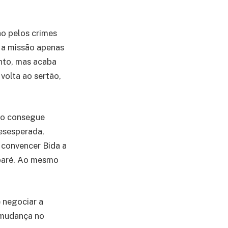
ão pelos crimes
 a missão apenas
nto, mas acaba
volta ao sertão,
íno consegue
Desesperada,
 convencer Bida a
abaré. Ao mesmo
 negociar a
 mudança no