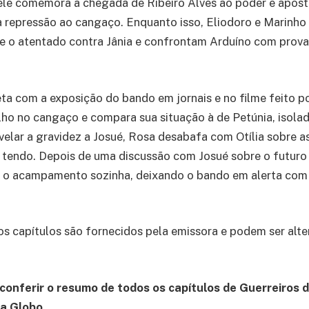
ele comemora a chegada de Ribeiro Alves ao poder e apost
a repressão ao cangaço. Enquanto isso, Eliodoro e Marinh
re o atentado contra Jânia e confrontam Arduíno com prov
ta com a exposição do bando em jornais e no filme feito po
filho no cangaço e compara sua situação à de Petúnia, isolad
elar a gravidez a Josué, Rosa desabafa com Otília sobre as
tendo. Depois de uma discussão com Josué sobre o futuro 
 o acampamento sozinha, deixando o bando em alerta com
os capítulos são fornecidos pela emissora e podem ser alt
conferir o resumo de todos os capítulos de Guerreiros d
da Globo