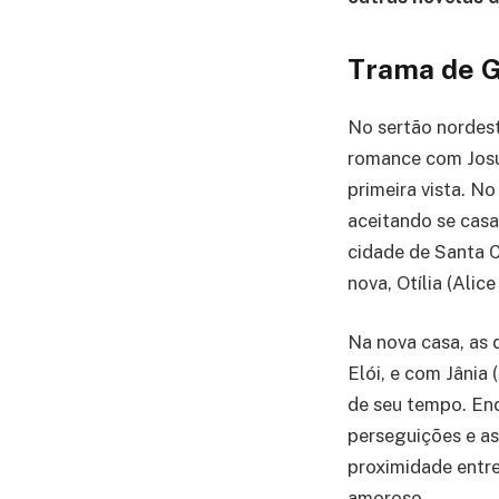
Trama de G
No sertão nordest
romance com Josu
primeira vista. N
aceitando se casa
cidade de Santa C
nova, Otília (Alic
Na nova casa, as d
Elói, e com Jânia
de seu tempo. En
perseguições e ass
proximidade entre
amoroso.