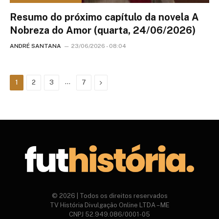
Resumo do próximo capítulo da novela A
Nobreza do Amor (quarta, 24/06/2026)
ANDRÉ SANTANA
23/06/2026 - 08:04
…
Next
1
2
3
7
© 2026 | Todos os direitos reservados
TV História Divulgação Online LTDA – ME
CNPJ 52.949.086/0001-05