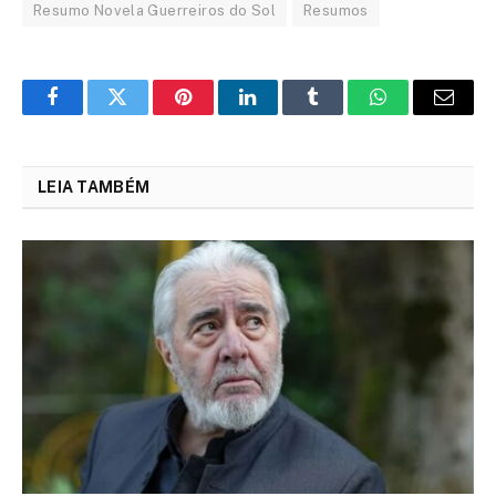
Resumo Novela Guerreiros do Sol
Resumos
Facebook
Twitter
Pinterest
LinkedIn
Tumblr
WhatsApp
Email
LEIA TAMBÉM