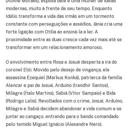
(Alinne Moraes), esposa dele e uma mulher de ideias
modernas, muito à frente de seu tempo. Enquanto
Idálio transforma a vida das irmãs em um tormento
constante com perseguições e assédios, Jânia cria uma
forte ligação com Otília ao ensiná-la a ler. A
proximidade entre as duas cresce cada vez mais até se
transformar em um relacionamento amoroso.
O envolvimento entre Rosa e Josué desperta a ira do
coronel Elói. Movido pelo desejo de vingança, ele
assassina Ezequiel (Markus Konká), patriarca da família
Alencar e pai de Josué, Arduíno (Irandhir Santos),
Milagre (Ítalo Martins), Sabiá (Vitor Sampaio) e Bida
(Rodrigo Lelis). Revoltados com o crime, Josué, Arduíno,
Milagre e Sabiá decidem abandonar a vida comum e se
juntar ao cangaço, entrando para o bando comandado
pelo temido Miguel Ignácio (Alexandre Nero).