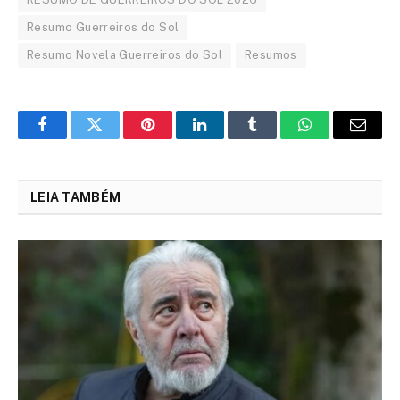
Resumo Guerreiros do Sol
Resumo Novela Guerreiros do Sol
Resumos
Facebook
Twitter
Pinterest
LinkedIn
Tumblr
WhatsApp
Email
LEIA TAMBÉM