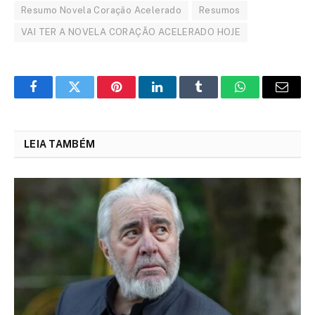
Resumo Novela Coração Acelerado
Resumos
VAI TER A NOVELA CORAÇÃO ACELERADO HOJE
Facebook
Twitter
Pinterest
LinkedIn
Tumblr
WhatsApp
Email
LEIA TAMBÉM