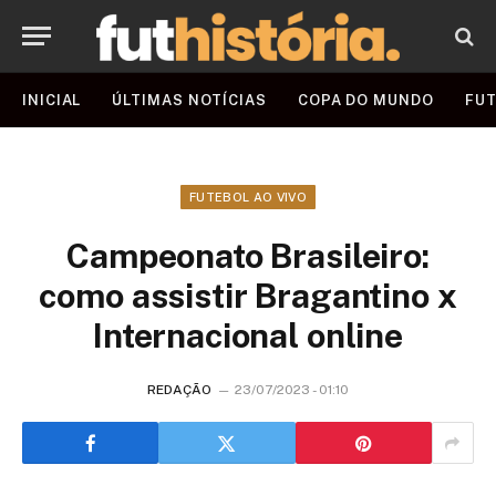
INICIAL
ÚLTIMAS NOTÍCIAS
COPA DO MUNDO
FUT
FUTEBOL AO VIVO
Campeonato Brasileiro:
como assistir Bragantino x
Internacional online
REDAÇÃO
23/07/2023 - 01:10