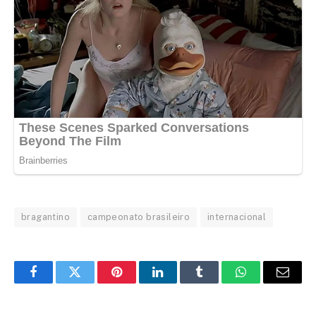
bragantino
campeonato brasileiro
internacional
Facebook
Twitter
Pinterest
LinkedIn
Tumblr
WhatsApp
Email