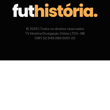
© 2026 | Todos os direitos reservados
TV História Divulgação Online LTDA – ME
CNPJ 52.949.086/0001-05