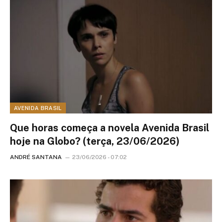
AVENIDA BRASIL
Que horas começa a novela Avenida Brasil
hoje na Globo? (terça, 23/06/2026)
ANDRÉ SANTANA
23/06/2026 - 07:02