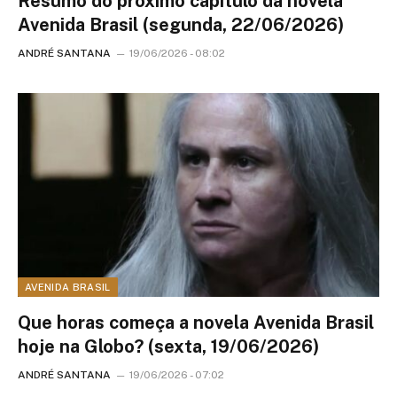
Resumo do próximo capítulo da novela
Avenida Brasil (segunda, 22/06/2026)
ANDRÉ SANTANA
19/06/2026 - 08:02
AVENIDA BRASIL
Que horas começa a novela Avenida Brasil
hoje na Globo? (sexta, 19/06/2026)
ANDRÉ SANTANA
19/06/2026 - 07:02