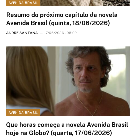
AVENIDA BRASIL
Resumo do próximo capítulo da novela
Avenida Brasil (quinta, 18/06/2026)
ANDRÉ SANTANA
17/06/2026 - 08:02
AVENIDA BRASIL
Que horas começa a novela Avenida Brasil
hoje na Globo? (quarta, 17/06/2026)