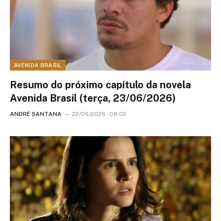
AVENIDA BRASIL
Resumo do próximo capítulo da novela
Avenida Brasil (terça, 23/06/2026)
ANDRÉ SANTANA
22/06/2026 - 08:02