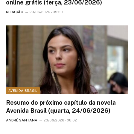
online grátis (terça, 23/06/2026)
REDAÇÃO
23/06/2026 - 09:20
AVENIDA BRASIL
Resumo do próximo capítulo da novela
Avenida Brasil (quarta, 24/06/2026)
ANDRÉ SANTANA
23/06/2026 - 08:02