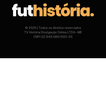
© 2026 | Todos os direitos reservados
TV História Divulgação Online LTDA – ME
CNPJ 52.949.086/0001-05