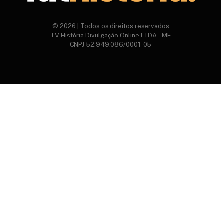
© 2026 | Todos os direitos reservados
TV História Divulgação Online LTDA – ME
CNPJ 52.949.086/0001-05