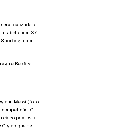
será realizada a
a a tabela com 37
e Sporting, com
raga e Benfica,
eymar, Messi (foto
a competição. O
tá cinco pontos a
 e Olympique de