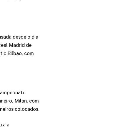
usada desde o dia
Real Madrid de
etic Bilbao, com
O Campeonato
aneiro. Milan, com
imeiros colocados.
tra a