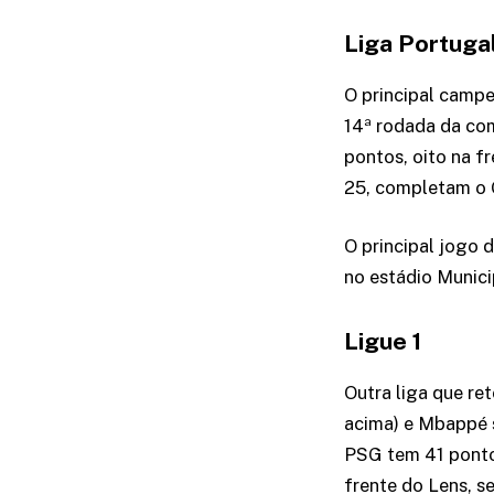
Liga Portuga
O principal campe
14ª rodada da com
pontos, oito na f
25, completam o 
O principal jogo 
no estádio Munici
Ligue 1
Outra liga que re
acima) e Mbappé 
PSG tem 41 pontos
frente do Lens, s