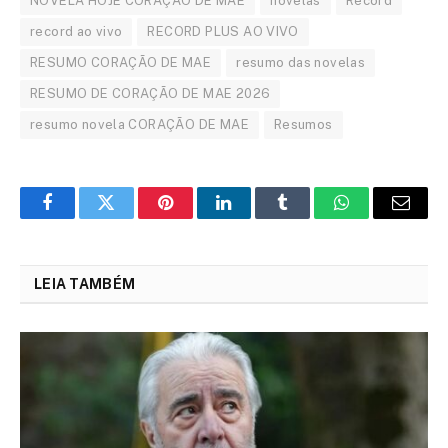
NOVELA HOJE CORAÇÃO DE MAE
novelas
Record
record ao vivo
RECORD PLUS AO VIVO
RESUMO CORAÇÃO DE MAE
resumo das novelas
RESUMO DE CORAÇÃO DE MAE 2026
resumo novela CORAÇÃO DE MAE
Resumos
Facebook
Twitter
Pinterest
LinkedIn
Tumblr
WhatsApp
Email
LEIA TAMBÉM