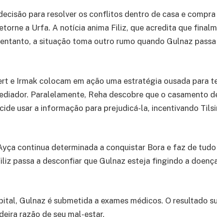
ecisão para resolver os conflitos dentro de casa e comp
torne a Urfa. A notícia anima Filiz, que acredita que final
 entanto, a situação toma outro rumo quando Gulnaz passa
ert e Irmak colocam em ação uma estratégia ousada para t
sediador. Paralelamente, Reha descobre que o casamento d
cide usar a informação para prejudicá-la, incentivando Tils
Ayça continua determinada a conquistar Bora e faz de tudo
Filiz passa a desconfiar que Gulnaz esteja fingindo a doenç
ital, Gulnaz é submetida a exames médicos. O resultado s
deira razão de seu mal-estar.