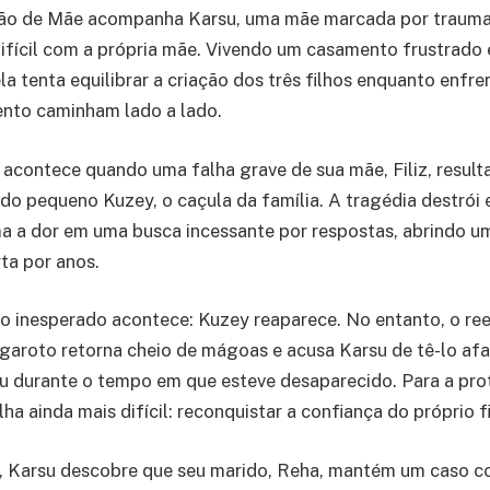
ão de Mãe acompanha Karsu, uma mãe marcada por trauma
ifícil com a própria mãe. Vivendo um casamento frustrado 
ela tenta equilibrar a criação dos três filhos enquanto enfr
ento caminham lado a lado.
 acontece quando uma falha grave de sua mãe, Filiz, result
do pequeno Kuzey, o caçula da família. A tragédia destró
a a dor em uma busca incessante por respostas, abrindo u
ta por anos.
 o inesperado acontece: Kuzey reaparece. No entanto, o re
O garoto retorna cheio de mágoas e acusa Karsu de tê-lo af
u durante o tempo em que esteve desaparecido. Para a pro
a ainda mais difícil: reconquistar a confiança do próprio fi
Karsu descobre que seu marido, Reha, mantém um caso c