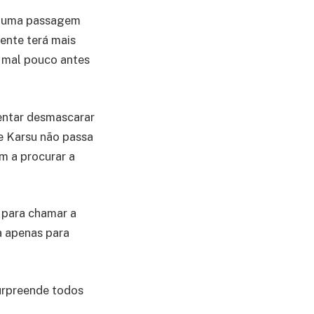
ra uma passagem
mente terá mais
 mal pouco antes
entar desmascarar
e Karsu não passa
im a procurar a
 para chamar a
a apenas para
urpreende todos