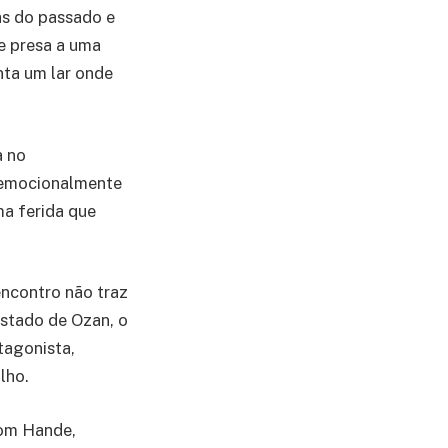
s do passado e
e presa a uma
enta um lar onde
a no
i emocionalmente
ma ferida que
encontro não traz
astado de Ozan, o
tagonista,
lho.
om Hande,