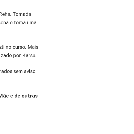
 Reha. Tomada
a cena e toma uma
i no curso. Mais
izado por Karsu.
erados sem aviso
 Mãe e de outras