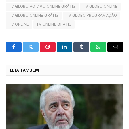
TV GLOBO AO VIVO ONLINE GRÁTIS
TV GLOBO ONLINE
TV GLOBO ONLINE GRÁTIS
TV GLOBO PROGRAMAÇÃO
TV ONLINE
TV ONLINE GRATIS
Facebook
Twitter
Pinterest
LinkedIn
Tumblr
WhatsApp
Email
LEIA TAMBÉM