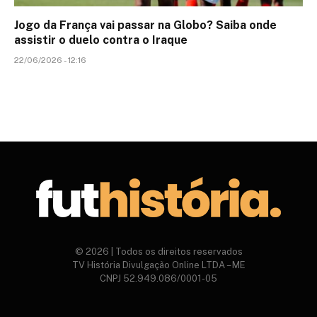
Jogo da França vai passar na Globo? Saiba onde
assistir o duelo contra o Iraque
22/06/2026 - 12:16
© 2026 | Todos os direitos reservados
TV História Divulgação Online LTDA – ME
CNPJ 52.949.086/0001-05