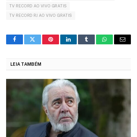
TV RECORD AO VIVO GRATIS
TV RECORD RJ AO VIVO GRATIS
Facebook
Twitter
Pinterest
LinkedIn
Tumblr
WhatsApp
Email
LEIA TAMBÉM