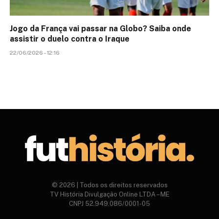
Jogo da França vai passar na Globo? Saiba onde
assistir o duelo contra o Iraque
22/06/2026 - 12:16
© 2026 | Todos os direitos reservados
TV História Divulgação Online LTDA – ME
CNPJ 52.949.086/0001-05