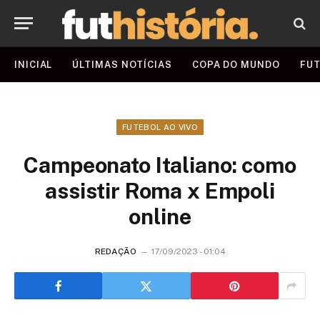
INICIAL
ÚLTIMAS NOTÍCIAS
COPA DO MUNDO
FUT
FUTEBOL AO VIVO
Campeonato Italiano: como
assistir Roma x Empoli
online
REDAÇÃO
17/09/2023 - 01:04