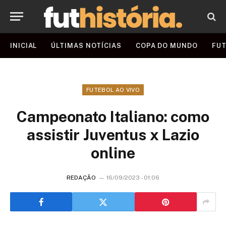
INICIAL
ÚLTIMAS NOTÍCIAS
COPA DO MUNDO
FUT
FUTEBOL AO VIVO
Campeonato Italiano: como
assistir Juventus x Lazio
online
REDAÇÃO
16/09/2023 - 01:06