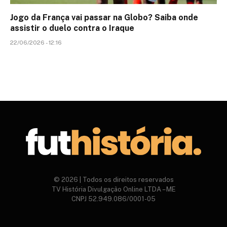
Jogo da França vai passar na Globo? Saiba onde
assistir o duelo contra o Iraque
22/06/2026 - 12:16
© 2026 | Todos os direitos reservados
TV História Divulgação Online LTDA – ME
CNPJ 52.949.086/0001-05