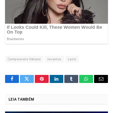
Campeonato Italiano
Juventus
Lazio
Facebook
Twitter
Pinterest
LinkedIn
Tumblr
WhatsApp
Email
LEIA TAMBÉM