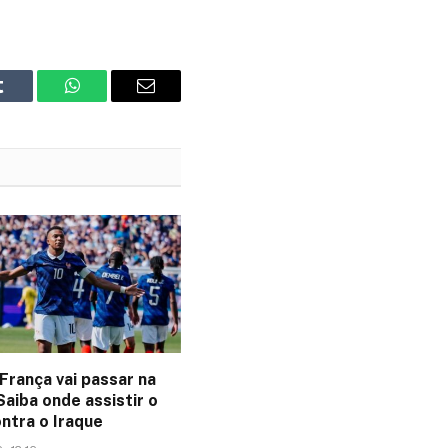
Tumblr
WhatsApp
Email
França vai passar na
aiba onde assistir o
ntra o Iraque