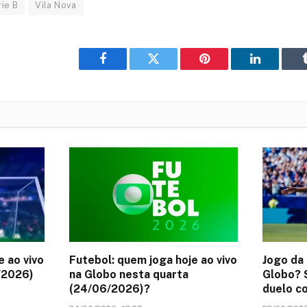
ie B
Vila Nova
Facebook
Twitter
Pinterest
LinkedIn
e ao vivo
Futebol: quem joga hoje ao vivo
Jogo da 
/2026)
na Globo nesta quarta
Globo? S
(24/06/2026)?
duelo co