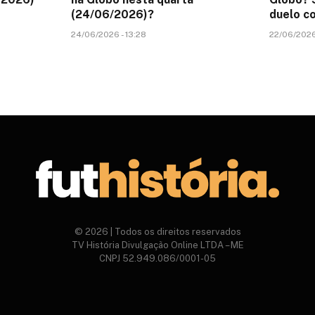
(24/06/2026)?
duelo co
24/06/2026 - 13:28
22/06/2026 
© 2026 | Todos os direitos reservados
TV História Divulgação Online LTDA – ME
CNPJ 52.949.086/0001-05