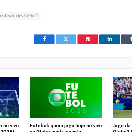
 Brasileiro Série B
Facebook
Twitter
Pinterest
LinkedIn
e ao vivo
Futebol: quem joga hoje ao vivo
Jogo da 
/2026)
na Globo nesta quarta
Globo? S