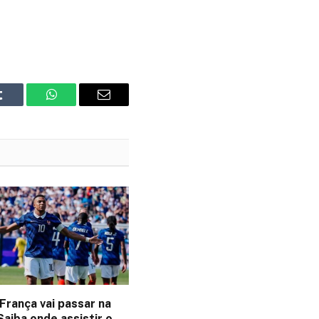
Tumblr
WhatsApp
Email
França vai passar na
aiba onde assistir o