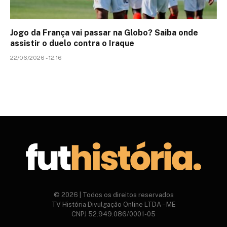
Jogo da França vai passar na Globo? Saiba onde
assistir o duelo contra o Iraque
22/06/2026 - 12:16
© 2026 | Todos os direitos reservados
TV História Divulgação Online LTDA – ME
CNPJ 52.949.086/0001-05