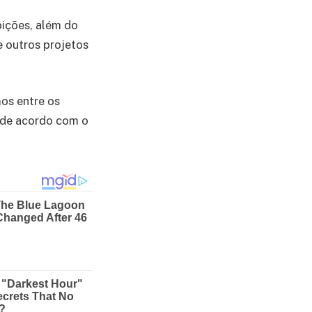
bições, além do
e outros projetos
os entre os
 de acordo com o