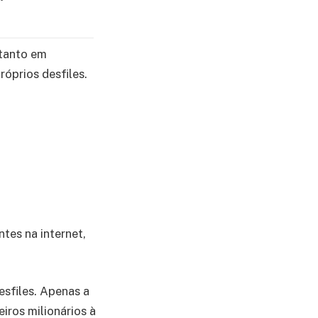
 tanto em
óprios desfiles.
tes na internet,
esfiles. Apenas a
iros milionários à