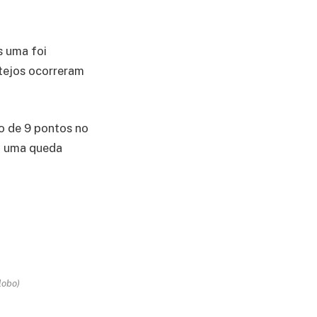
s uma foi
tejos ocorreram
o de 9 pontos no
ra uma queda
lobo)