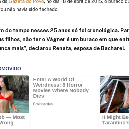
a da
Gazeta do Povo
, no dia 18 de abril de 2015, o buraco 
xou não havia sido fechado.
 do tempo nesses 25 anos só foi cronológica. Pa
s filhos, não ter o Vágner é um buraco em que en
nca mais”, declarou Renata, esposa de Bacharel.