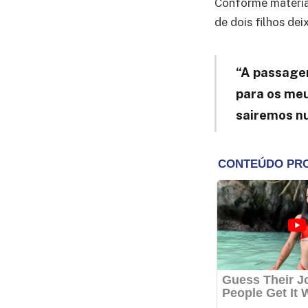
Conforme matéri
de dois filhos dei
“A passagem
para os meu
sairemos nu