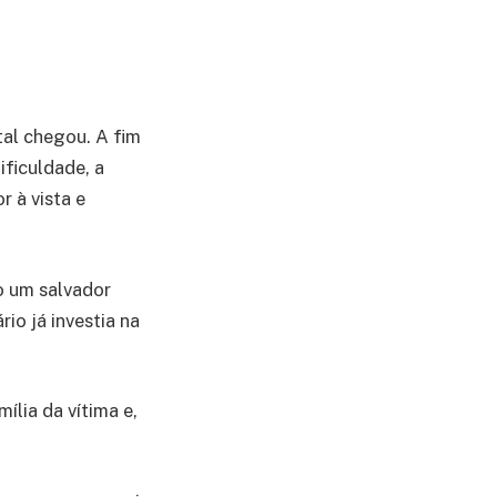
tal chegou. A fim
ificuldade, a
 à vista e
o um salvador
io já investia na
ília da vítima e,