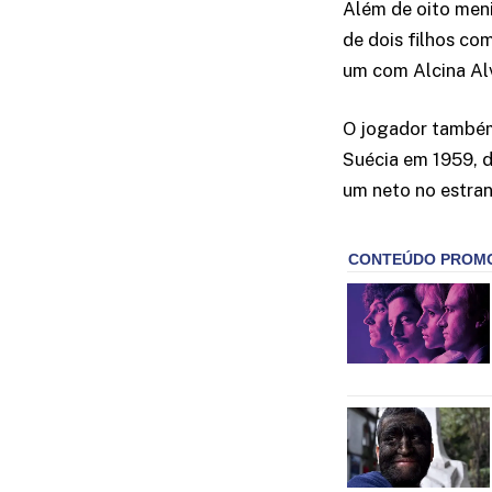
Além de oito meni
de dois filhos co
um com Alcina Al
O jogador também
Suécia em 1959, d
um neto no estran