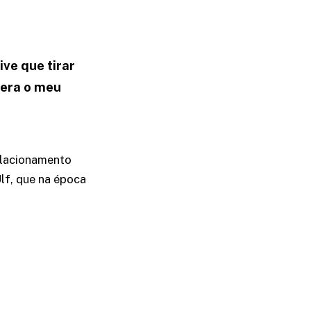
ive que tirar
 era o meu
elacionamento
lf, que na época