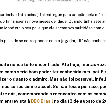
Ult Lindberg, filho de Garrincha (Reprodução / Web)
Garrincha (foto acima) foi entregue para adoção pela mãe, 
ndo tinha apenas nove meses de idade. Quando tinha sete an
ue Mané era o seu pai e que ele encantava multidões com o 
 pai e de se corresponder com o jogador, Ulf não conhec
ito nunca tê-lo encontrado. Até hoje, muitas ve
 como seria bom poder ter conhecido meu pai. E 
dizer o quanto o admiro. Mas não foi possível. Infel
emas sérios com o álcool. Se não fosse por isso, po
entre nós, comemorando o reencontro com os comp
em entrevista à
BBC Brasil
no dia 13 de agosto de 2