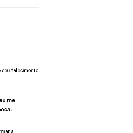
 seu falecimento,
 eu me
poca.
rmar a