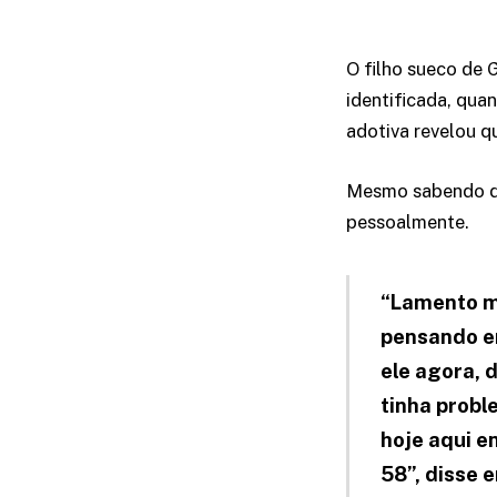
O filho sueco de 
identificada, qua
adotiva revelou q
Mesmo sabendo do
pessoalmente.
“Lamento mu
pensando em
ele agora, 
tinha probl
hoje aqui 
58”, disse 