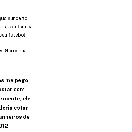
que nunca foi
os, sua família
seu futebol.
eu Garrincha
zes me pego
estar com
izmente, ele
deria estar
anheiros de
012.