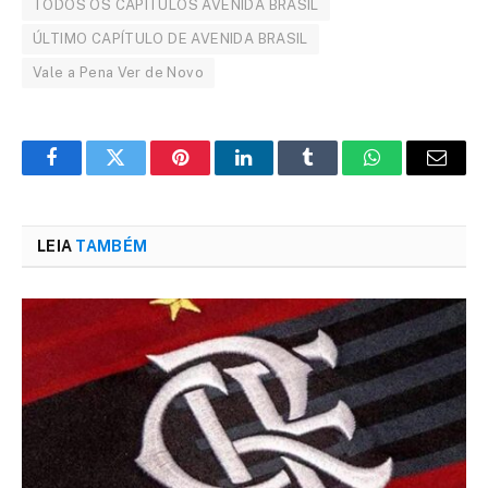
TODOS OS CAPITULOS AVENIDA BRASIL
ÚLTIMO CAPÍTULO DE AVENIDA BRASIL
Vale a Pena Ver de Novo
Facebook
Twitter
Pinterest
LinkedIn
Tumblr
WhatsApp
Email
LEIA
TAMBÉM