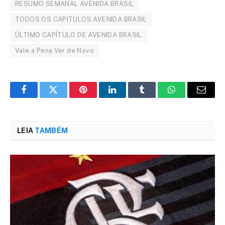
RESUMO SEMANAL AVENIDA BRASIL
TODOS OS CAPITULOS AVENIDA BRASIL
ÚLTIMO CAPÍTULO DE AVENIDA BRASIL
Vale a Pena Ver de Novo
Facebook
Twitter
Pinterest
LinkedIn
Tumblr
WhatsApp
Email
LEIA
TAMBÉM