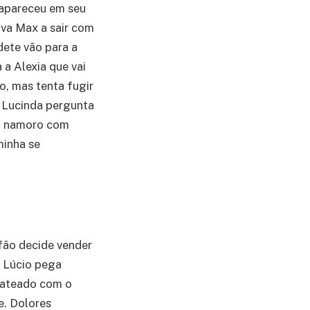
o apareceu em seu
iva Max a sair com
dete vão para a
 a Alexia que vai
o, mas tenta fugir
e Lucinda pergunta
 o namoro com
minha se
fão decide vender
. Lúcio pega
chateado com o
e. Dolores