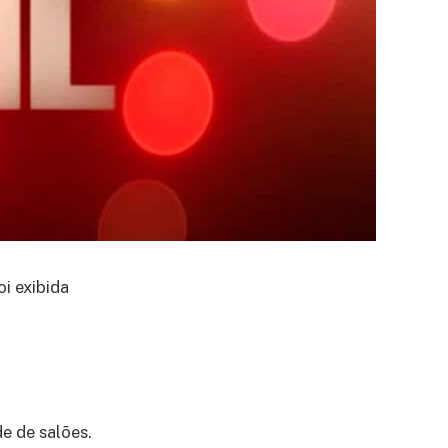
oi exibida
e de salões.