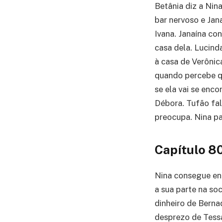
Betânia diz a Nin
bar nervoso e Jan
Ivana. Janaína co
casa dela. Lucinda
à casa de Verônic
quando percebe qu
se ela vai se enc
Débora. Tufão fal
preocupa. Nina pa
Capítulo 8
Nina consegue en
a sua parte na so
dinheiro de Berna
desprezo de Tessá