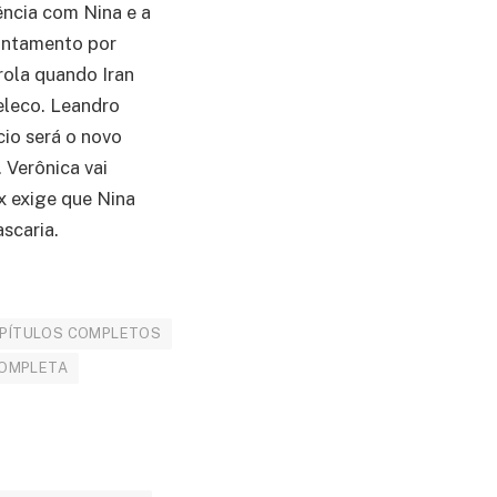
ência com Nina e a
cantamento por
rola quando Iran
Leleco. Leandro
cio será o novo
Verônica vai
x exige que Nina
scaria.
APÍTULOS COMPLETOS
COMPLETA