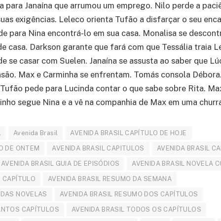
a para Janaína que arrumou um emprego. Nilo perde a paci
suas exigências. Leleco orienta Tufão a disfarçar o seu en
de para Nina encontrá-lo em sua casa. Monalisa se descont
r de casa. Darkson garante que fará com que Tessália traia 
 de se casar com Suelen. Janaína se assusta ao saber que Lú
são. Max e Carminha se enfrentam. Tomás consola Débora. 
 Tufão pede para Lucinda contar o que sabe sobre Rita. Ma
ginho segue Nina e a vê na companhia de Max em uma churra
L
Avenida Brasil
AVENIDA BRASIL CAPÍTULO DE HOJE
LO DE ONTEM
AVENIDA BRASIL CAPITULOS
AVENIDA BRASIL C
AVENIDA BRASIL GUIA DE EPISÓDIOS
AVENIDA BRASIL NOVELA 
O CAPÍTULO
AVENIDA BRASIL RESUMO DA SEMANA
 DAS NOVELAS
AVENIDA BRASIL RESUMO DOS CAPÍTULOS
ANTOS CAPÍTULOS
AVENIDA BRASIL TODOS OS CAPÍTULOS