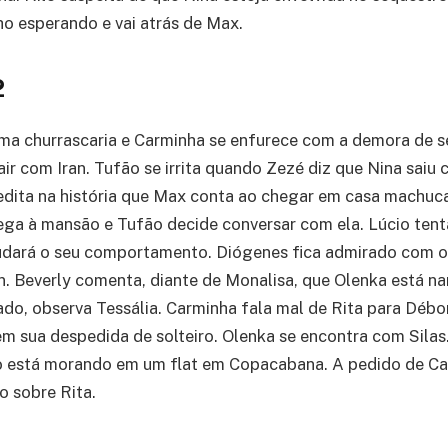
ho esperando e vai atrás de Max.
2
ma churrascaria e Carminha se enfurece com a demora de s
air com Iran. Tufão se irrita quando Zezé diz que Nina sai
edita na história que Max conta ao chegar em casa machuc
ega à mansão e Tufão decide conversar com ela. Lúcio ten
udará o seu comportamento. Diógenes fica admirado com 
n. Beverly comenta, diante de Monalisa, que Olenka está n
do, observa Tessália. Carminha fala mal de Rita para Débo
m sua despedida de solteiro. Olenka se encontra com Silas
o está morando em um flat em Copacabana. A pedido de Ca
o sobre Rita.