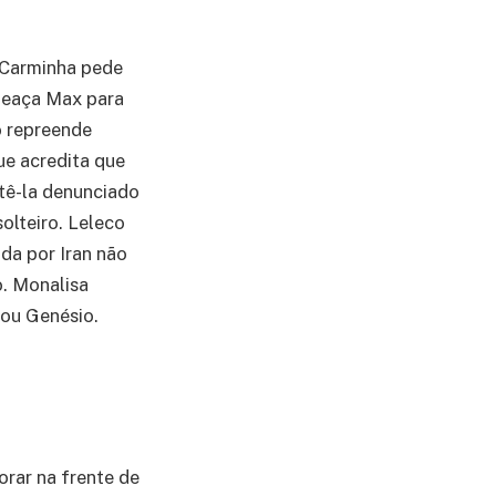
. Carminha pede
ameaça Max para
o repreende
ue acredita que
tê-la denunciado
olteiro. Leleco
da por Iran não
o. Monalisa
lou Genésio.
orar na frente de