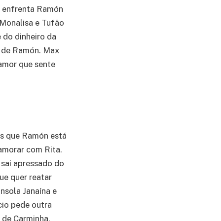
ni enfrenta Ramón
 Monalisa e Tufão
 do dinheiro da
a de Ramón. Max
 amor que sente
nes que Ramón está
amorar com Rita.
 sai apressado do
ue quer reatar
nsola Janaína e
úcio pede outra
o de Carminha.