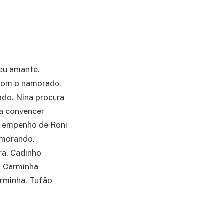
eu amante.
u com o namorado.
ado. Nina procura
ta convencer
o empenho de Roni
amorando.
ra. Cadinho
. Carminha
rminha, Tufão