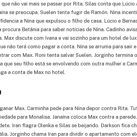
a que não vai mais se passar por Rita. Silas conta que Lúci
aína se preocupa. Suelen tenta fugir de Ramón. Nina incent
nfidencia a Nina que expulsou o filho de casa. Lúcio e Berna
 procura Betânia para saber notícias de Nina. Cadinho avisa
a. Max discute com Ivana e vai sozinho para um hotel de lux
e não terá como pagar a conta. Nina se arruma para sair 
ontrar com Max. Roni tenta salvar Suelen. Jorginho termina
a que seu filho está se envolvendo com outra mulher e Car
ga a conta de Max no hotel.
0
ganar Max. Carminha pede para Nina depor contra Rita. Tu
ciedade para Monalisa. Janaína coloca Max contra a parede
dete. Iran flagra Olenka e Silas se beijando. Darkson fica 
lia. Jorginho chama Iran para dividir o apartamento com el