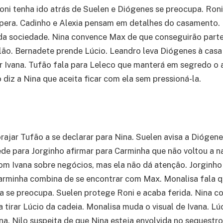
oni tenha ido atrás de Suelen e Diógenes se preocupa. Ro
spera. Cadinho e Alexia pensam em detalhes do casamento.
 da sociedade. Nina convence Max de que conseguirão parte
lão. Bernadete prende Lúcio. Leandro leva Diógenes à cas
r Ivana. Tufão fala para Leleco que manterá em segredo o
 diz a Nina que aceita ficar com ela sem pressioná-la.
rajar Tufão a se declarar para Nina. Suelen avisa a Dióge
de para Jorginho afirmar para Carminha que não voltou a n
om Ivana sobre negócios, mas ela não dá atenção. Jorginho
arminha combina de se encontrar com Max. Monalisa fala q
a se preocupa. Suelen protege Roni e acaba ferida. Nina co
a tirar Lúcio da cadeia. Monalisa muda o visual de Ivana. L
na. Nilo suspeita de que Nina esteja envolvida no sequestr