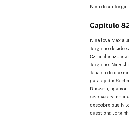
Nina deixa Jorgin
Capítulo 8
Nina leva Max a u
Jorginho decide s
Carminha não acr
Jorginho. Nina ch
Janaína de que m
para ajudar Suele
Darkson, apaixona
resolve acampar e
descobre que Nil
questiona Jorginh