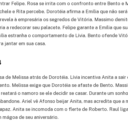
ntrar Felipe. Rosa se irrita com o confronto entre Bento e
chele e Rita percebe. Dorotéia afirma a Emília que não será
e revela à empresária os segredos de Vitória. Massimo demi
ia a redecorar seu palacete. Felipe garante a Emília que su
ília estranha o comportamento de Lívia. Bento ofende Vitór
ra jantar em sua casa.
8
a de Melissa atrás de Dorotéia. Lívia incentiva Anita a sai
Bento. Melissa exige que Dorotéia se afaste de Bento. Mass
 reatará o namoro se ele decidir se casar. Durante um sonh
abandone. Ariel vê Afonso beijar Anita, mas acredita que a
apaz. Anita se incomoda com o flerte de Roberto. Raul lig
 mágoa de seu aniversário.