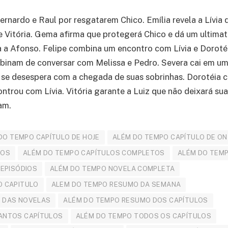
nardo e Raul por resgatarem Chico. Emília revela a Lívia q
de Vitória. Gema afirma que protegerá Chico e dá um ultima
a a Afonso. Felipe combina um encontro com Lívia e Doroté
mbinam de conversar com Melissa e Pedro. Severa cai em u
se desespera com a chegada de suas sobrinhas. Dorotéia c
ontrou com Lívia. Vitória garante a Luiz que não deixará su
am.
DO TEMPO CAPÍTULO DE HOJE
ALÉM DO TEMPO CAPÍTULO DE O
LOS
ALÉM DO TEMPO CAPÍTULOS COMPLETOS
ALÉM DO TEMP
 EPISÓDIOS
ALÉM DO TEMPO NOVELA COMPLETA
O CAPITULO
ALEM DO TEMPO RESUMO DA SEMANA
 DAS NOVELAS
ALÉM DO TEMPO RESUMO DOS CAPÍTULOS
ANTOS CAPÍTULOS
ALÉM DO TEMPO TODOS OS CAPÍTULOS