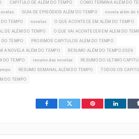
O
CAPITULO DE ALÉM DO TEMPO
COMO TERMINA ALÉM DO T
Novelas
GUIA DE EPISÓDIOS ALÉM DO TEMPO
novela além do 
 DO TEMPO
novelas
O QUE ACONTECE EM ALÉM DO TEMPO
AL DE ALÉM DO TEMPO
O QUE VAI ACONTECER EM ALEM DO TEM
M DO TEMPO
PROXIMOS CAPITULOS ALEM DO TEMPO
M A NOVELA ALÉM DO TEMPO
RESUMO ALÉM DO TEMPO 2026
M DO TEMPO
resumo das novelas
RESUMO DO ULTIMO CAPITU
Tempo
RESUMO SEMANAL ALÉM DO TEMPO
TODOS OS CAPIT
ÉM DO TEMPO
Facebook
Twitter
Pinterest
LinkedIn