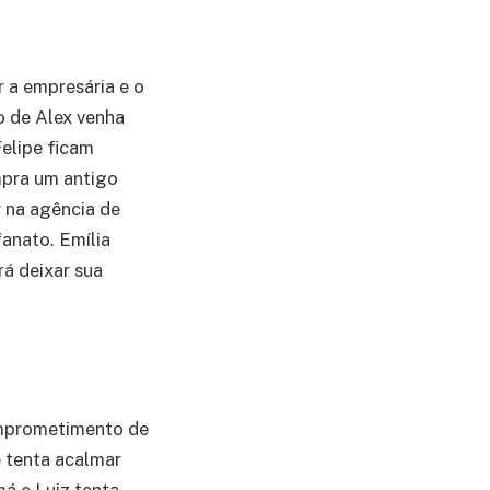
r a empresária e o
o de Alex venha
Felipe ficam
mpra um antigo
r na agência de
anato. Emília
ará deixar sua
comprometimento de
 tenta acalmar