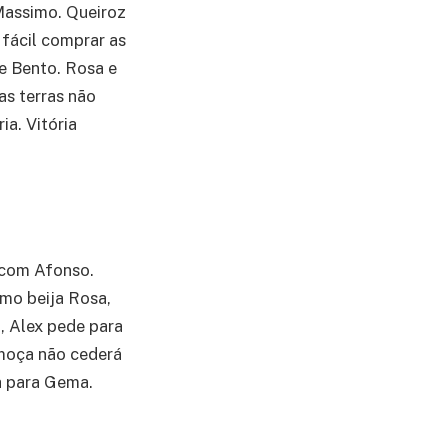
 Massimo. Queiroz
 fácil comprar as
te Bento. Rosa e
as terras não
ia. Vitória
r com Afonso.
imo beija Rosa,
o, Alex pede para
 moça não cederá
a para Gema.