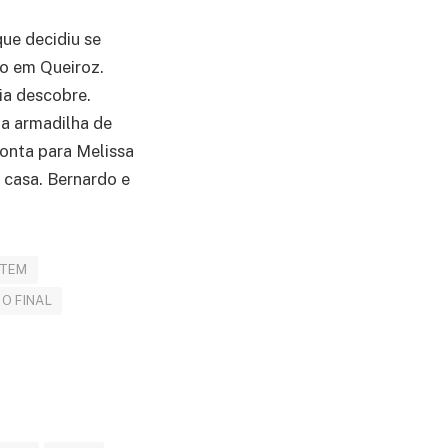
ue decidiu se
to em Queiroz.
ia descobre.
ma armadilha de
onta para Melissa
a casa. Bernardo e
NTEM
O FINAL