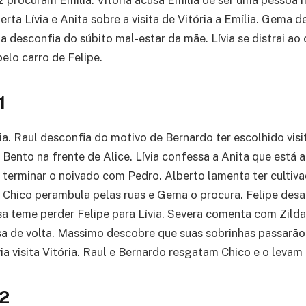
iz procuram Emília. Vitória acusa Emília de ser uma pessoa 
lerta Lívia e Anita sobre a visita de Vitória a Emília. Gema
ia desconfia do súbito mal-estar da mãe. Lívia se distrai a
elo carro de Felipe.
1
ia. Raul desconfia do motivo de Bernardo ter escolhido visi
Bento na frente de Alice. Lívia confessa a Anita que está 
 terminar o noivado com Pedro. Alberto lamenta ter cultiva
a. Chico perambula pelas ruas e Gema o procura. Felipe de
ssa teme perder Felipe para Lívia. Severa comenta com Zilda
sa de volta. Massimo descobre que suas sobrinhas passarã
via visita Vitória. Raul e Bernardo resgatam Chico e o leva
02