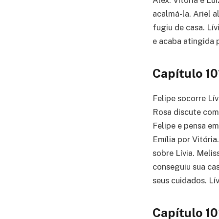
Alex. Vitória e Lu
acalmá-la. Ariel a
fugiu de casa. Lív
e acaba atingida p
Capítulo 10
Felipe socorre Lív
Rosa discute com 
Felipe e pensa em
Emília por Vitóri
sobre Lívia. Meli
conseguiu sua ca
seus cuidados. Lí
Capítulo 1