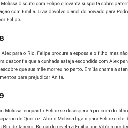
 Melissa discute com Felipe e levanta suspeita sobre pater
nação com Emília. Lívia devolve o anel de noivado para Ped
or Felipe.
28
Alex para o Rio. Felipe procura a esposa e o filho, mas não
ra desconfia que a cunhada esteja escondida com Alex par
escobre que sua mãe morreu no parto. Emília chama a aten
mentos para prejudicar Anita.
29
om Melissa, enquanto Felipe se desespera à procura do filh
separou de Queiroz. Alex e Melissa ligam para Felipe e ele 
 Rio de Janeiro. Bernardo revela a Emília que Vitória perde