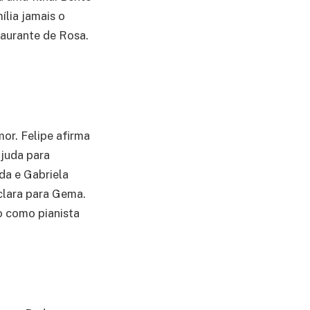
ília jamais o
taurante de Rosa.
mor. Felipe afirma
ajuda para
nda e Gabriela
eclara para Gema.
o como pianista