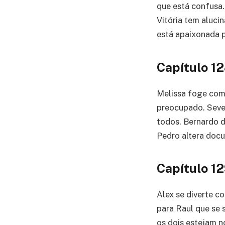
que está confusa.
Vitória tem aluci
está apaixonada p
Capítulo 1
Melissa foge com 
preocupado. Seve
todos. Bernardo d
Pedro altera docu
Capítulo 1
Alex se diverte c
para Raul que se 
os dois estejam no