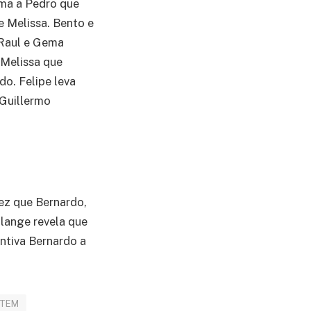
rma a Pedro que
e Melissa. Bento e
 Raul e Gema
 Melissa que
o. Felipe leva
 Guillermo
vez que Bernardo,
olange revela que
entiva Bernardo a
NTEM