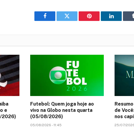
Facebook
Twitter
Pinterest
LinkedIn
aiba
Futebol: Quem joga hoje ao
Resumo 
o e
vivo na Globo nesta quarta
de Você
8/2026)
(05/08/2026)
nos capí
05/08/2026 - 11:45
25/07/2026