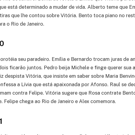
que está determinado a mudar de vida. Alberto teme que Em
iras que lhe contou sobre Vitória. Bento toca piano no res
ara o Rio de Janeiro.
30
Dorotéia seu paradeiro. Emília e Bernardo trocam juras de a
dois ficarão juntos. Pedro beija Michele e finge querer sua 
iz despista Vitória, que insiste em saber sobre Maria Benvi
confessa a Lívia que está apaixonada por Afonso. Raul se d
amam contra Felipe. Vitória sugere que Rosa contrate Bent
e. Felipe chega ao Rio de Janeiro e Alex comemora.
1