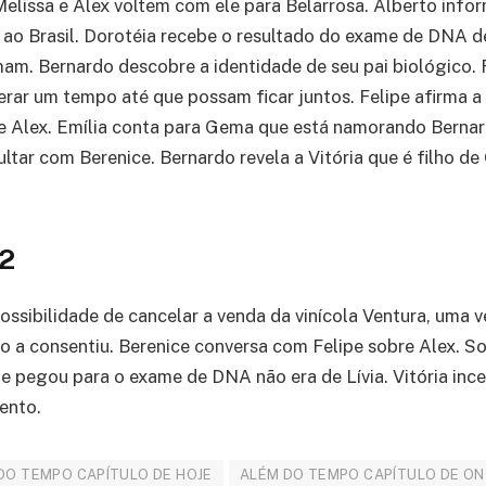
Melissa e Alex voltem com ele para Belarrosa. Alberto info
ao Brasil. Dorotéia recebe o resultado do exame de DNA d
am. Bernardo descobre a identidade de seu pai biológico.
ar um tempo até que possam ficar juntos. Felipe afirma a
e Alex. Emília conta para Gema que está namorando Bernard
ltar com Berenice. Bernardo revela a Vitória que é filho de
32
possibilidade de cancelar a venda da vinícola Ventura, uma 
o a consentiu. Berenice conversa com Felipe sobre Alex. S
ue pegou para o exame de DNA não era de Lívia. Vitória inc
ento.
DO TEMPO CAPÍTULO DE HOJE
ALÉM DO TEMPO CAPÍTULO DE O