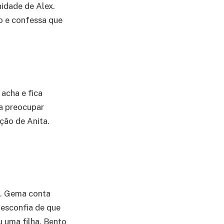
nidade de Alex.
ro e confessa que
 acha e fica
a preocupar
ção de Anita.
o. Gema conta
desconfia de que
u uma filha. Bento