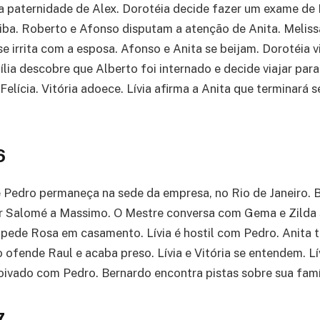
a paternidade de Alex. Dorotéia decide fazer um exame d
aiba. Roberto e Afonso disputam a atenção de Anita. Meliss
e irrita com a esposa. Afonso e Anita se beijam. Dorotéia v
lia descobre que Alberto foi internado e decide viajar para a
Felícia. Vitória adoece. Lívia afirma a Anita que terminará
6
e Pedro permaneça na sede da empresa, no Rio de Janeiro. Bi
ir Salomé a Massimo. O Mestre conversa com Gema e Zilda
pede Rosa em casamento. Lívia é hostil com Pedro. Anita 
 ofende Raul e acaba preso. Lívia e Vitória se entendem. Lí
oivado com Pedro. Bernardo encontra pistas sobre sua famíl
7