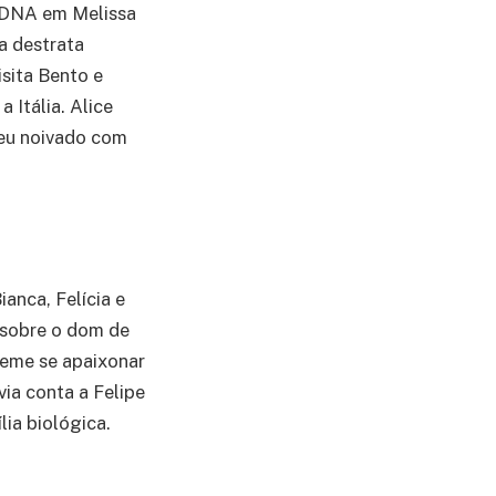
e DNA em Melissa
a destrata
isita Bento e
 Itália. Alice
 seu noivado com
anca, Felícia e
 sobre o dom de
teme se apaixonar
via conta a Felipe
ia biológica.