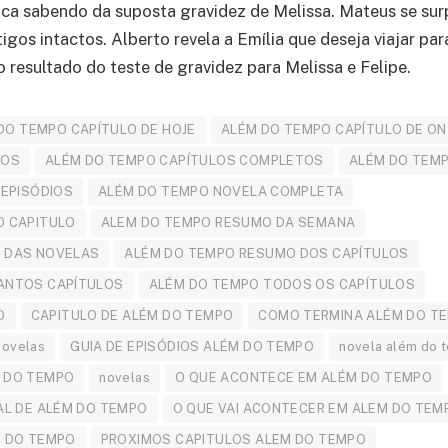
fica sabendo da suposta gravidez de Melissa. Mateus se sur
gos intactos. Alberto revela a Emília que deseja viajar para
 resultado do teste de gravidez para Melissa e Felipe.
DO TEMPO CAPÍTULO DE HOJE
ALÉM DO TEMPO CAPÍTULO DE O
LOS
ALÉM DO TEMPO CAPÍTULOS COMPLETOS
ALÉM DO TEMP
 EPISÓDIOS
ALÉM DO TEMPO NOVELA COMPLETA
O CAPITULO
ALEM DO TEMPO RESUMO DA SEMANA
 DAS NOVELAS
ALÉM DO TEMPO RESUMO DOS CAPÍTULOS
ANTOS CAPÍTULOS
ALÉM DO TEMPO TODOS OS CAPÍTULOS
O
CAPITULO DE ALÉM DO TEMPO
COMO TERMINA ALÉM DO T
Novelas
GUIA DE EPISÓDIOS ALÉM DO TEMPO
novela além do 
 DO TEMPO
novelas
O QUE ACONTECE EM ALÉM DO TEMPO
AL DE ALÉM DO TEMPO
O QUE VAI ACONTECER EM ALEM DO TEM
M DO TEMPO
PROXIMOS CAPITULOS ALEM DO TEMPO